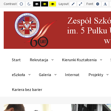
Contrast
DEFAULT
NIGHT
HIGH
HIGH
HIGH
Layout
FIXED
WIDE
Font
SET
SE
MODE
MODE
CONTRAST
CONTRAST
CONTRAST
LAYOUT
LAYOUT
SMALLE
DE
BLACK
BLACK
YELLOW
FONT
FO
WHITE
YELLOW
BLACK
MODE
MODE
MODE
Start
Rekrutacja
Kierunki Kształcenia
eSzkoła
Galeria
Internat
Projekty
Kariera bez barier