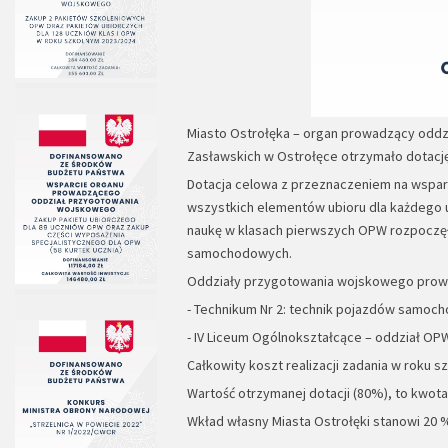
Miasto Ostrołęka – organ prowadzący oddz
Zasławskich w Ostrołęce otrzymało dotacj
Dotacja celowa z przeznaczeniem na wspa
wszystkich elementów ubioru dla każdego u
naukę w klasach pierwszych OPW rozpoczęł
samochodowych.
Oddziały przygotowania wojskowego prowa
- Technikum Nr 2: technik pojazdów samocho
- IV Liceum Ogólnokształcące – oddział OP
Całkowity koszt realizacji zadania w roku s
Wartość otrzymanej dotacji (80%), to kwota 
Wkład własny Miasta Ostrołęki stanowi 20 %,